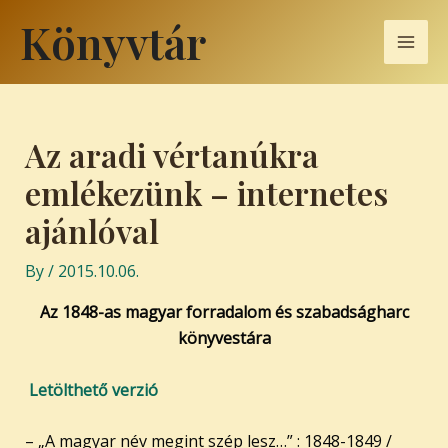
Skip
Post
Mai
Könyvtár
to
navigation
Men
content
Az aradi vértanúkra
emlékezünk – internetes
ajánlóval
By
/
2015.10.06.
Az 1848-as magyar forradalom és szabadságharc
könyvestára
Letölthető verzió
– „A magyar név megint szép lesz…” : 1848-1849 /