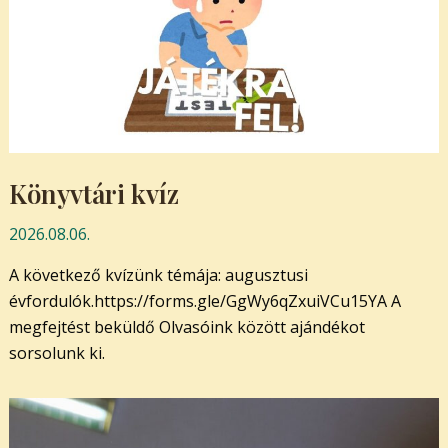
Könyvtári kvíz
2026.08.06.
A következő kvízünk témája: augusztusi
évfordulók.https://forms.gle/GgWy6qZxuiVCu15YA A
megfejtést beküldő Olvasóink között ajándékot
sorsolunk ki.