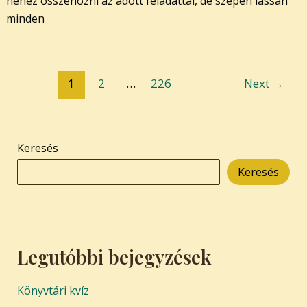
nehéz összehozni az adott feladattal, de szépen lassan
minden
1
2
…
226
Next
→
Keresés
Keresés
Legutóbbi bejegyzések
Könyvtári kvíz